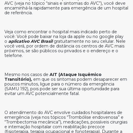
AVC (veja no tópico “sinais e sintomas do AVC”), você deve
encaminhá-la rapidamente para emergência de um hospital
de referência.
Veja como encontrar o hospital mais indicado perto de
você: Você pode baixar na loja da apple ou no google play
o
aplicativo AVC Brasil
gratuitamente no seu celular. Nele
você verá, por ordem de distância os centros de AVC mais
próximos, se são públicos ou privados e o endereço e o
telefone.
Mesmo nos casos de
AIT (Ataque Isquêmico
Transitório),
em que os sintomas podem desaparecer em
poucos minutos, ligue para o número da emergência
(SAMU 192), pois pode ser sua última oportunidade para
evitar um AVC potencialmente fatal.
O atendimento do AVC envolve cuidados hospitalares de
emergência (veja nos tópicos “Trombólise endovenosa” e
“Trombectomia mecânica”), medicações, possíveis cirurgias
e internação hospitalar com reabilitação precoce
(fisioterapia, terapia ocupacional e fonoterapia). Durante a